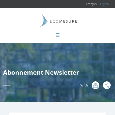
Français
English
☰
Abonnement Newsletter
+
A
-
A
: