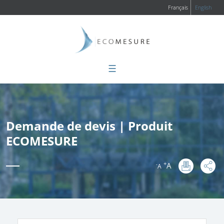
Français
English
☰
Demande de devis | Produit
ECOMESURE
+
A
-
A
: